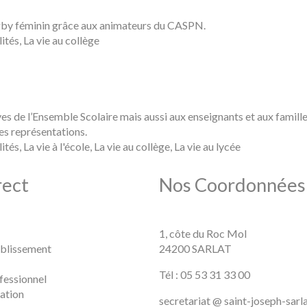
rugby féminin grâce aux animateurs du CASPN.
é
ités
,
La vie au collège
lèves de l’Ensemble Scolaire mais aussi aux enseignants et aux famill
ses représentations.
é
ités
,
La vie à l'école
,
La vie au collège
,
La vie au lycée
rect
Nos Coordonnées
1, côte du Roc Mol
blissement
24200 SARLAT
Tél : 05 53 31 33 00
fessionnel
ation
secretariat @ saint-joseph-sarl