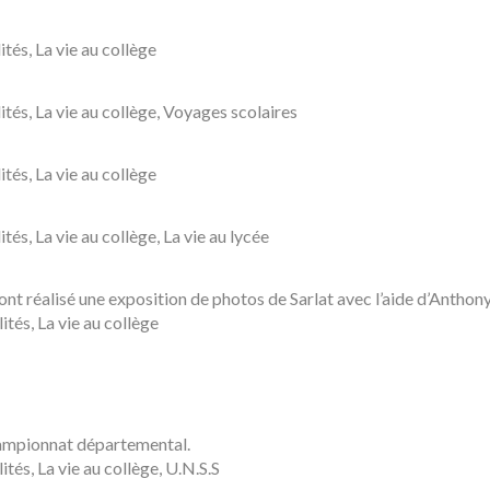
ités
,
La vie au collège
ités
,
La vie au collège
,
Voyages scolaires
ités
,
La vie au collège
ités
,
La vie au collège
,
La vie au lycée
nt réalisé une exposition de photos de Sarlat avec l’aide d’Anthony
é
ités
,
La vie au collège
hampionnat départemental.
é
ités
,
La vie au collège
,
U.N.S.S