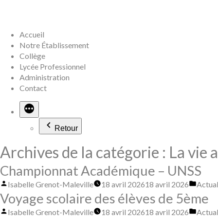
Aller
au
contenu
Accueil
Notre Établissement
Collège
Lycée Professionnel
Administration
Contact
Retour
Archives de la catégorie :
La vie 
Championnat Académique – UNSS
Publié
Publié
Isabelle Grenot-Maleville
18 avril 2026
18 avril 2026
Actual
par
dans
Voyage scolaire des élèves de 5ème
Publié
Publié
Isabelle Grenot-Maleville
18 avril 2026
18 avril 2026
Actual