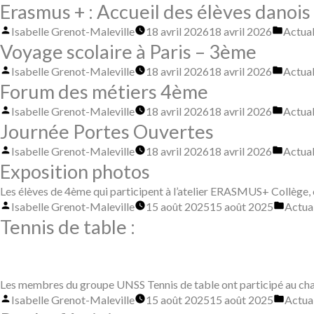
par
dans
Erasmus + : Accueil des élèves danois
Publié
Publié
Isabelle Grenot-Maleville
18 avril 2026
18 avril 2026
Actual
par
dans
Voyage scolaire à Paris – 3ème
Publié
Publié
Isabelle Grenot-Maleville
18 avril 2026
18 avril 2026
Actual
par
dans
Forum des métiers 4ème
Publié
Publié
Isabelle Grenot-Maleville
18 avril 2026
18 avril 2026
Actual
par
dans
Journée Portes Ouvertes
Publié
Publié
Isabelle Grenot-Maleville
18 avril 2026
18 avril 2026
Actual
par
dans
Exposition photos
Les élèves de 4ème qui participent à l’atelier ERASMUS+ Collège, o
Publié
Publi
Isabelle Grenot-Maleville
15 août 2025
15 août 2025
Actual
par
dans
Tennis de table :
Les membres du groupe UNSS Tennis de table ont participé au c
Publié
Publi
Isabelle Grenot-Maleville
15 août 2025
15 août 2025
Actual