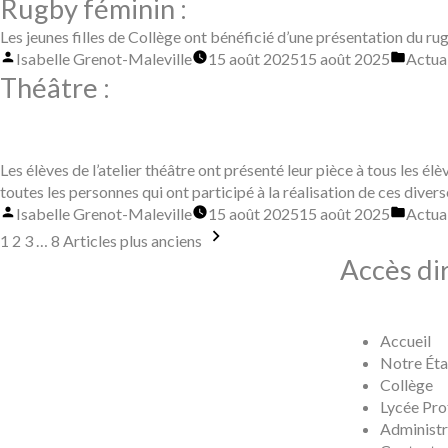
par
dans
Rugby féminin :
Les jeunes filles de Collège ont bénéficié d’une présentation du 
Publié
Publi
Isabelle Grenot-Maleville
15 août 2025
15 août 2025
Actual
par
dans
Théâtre :
Les élèves de l’atelier théâtre ont présenté leur pièce à tous les é
toutes les personnes qui ont participé à la réalisation de ces diver
Publié
Publi
Isabelle Grenot-Maleville
15 août 2025
15 août 2025
Actual
par
dans
Navigation
1
2
3
…
8
Articles plus anciens
Accès di
des
articles
Accueil
Notre Éta
Collège
Lycée Pro
Administr